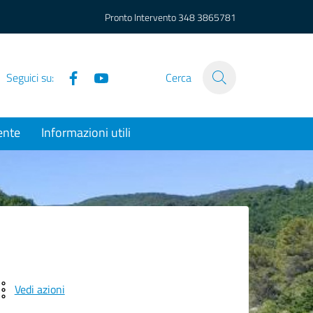
Pronto Intervento
348 3865781
Facebook
YouTube
Seguici su:
Cerca
ente
Informazioni utili
Vedi azioni