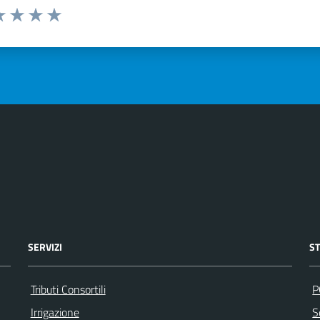
a 1 stelle su 5
luta 2 stelle su 5
Valuta 3 stelle su 5
Valuta 4 stelle su 5
Valuta 5 stelle su 5
SERVIZI
S
Tributi Consortili
P
Irrigazione
S