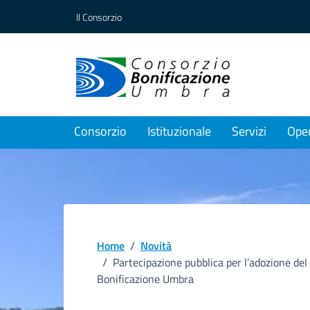
Vai ai contenuti
Vai al footer
Il Consorzio
Consorzio
Istituzionale
Servizi
Ope
Home
/
Novità
/
Partecipazione pubblica per l’adozione del
Bonificazione Umbra