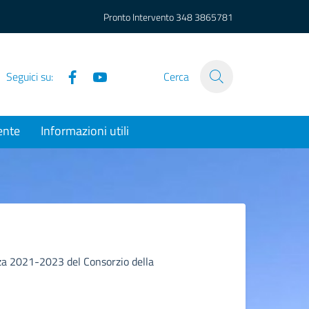
Pronto Intervento
348 3865781
Facebook
YouTube
Seguici su:
Cerca
ente
Informazioni utili
nza 2021-2023 del Consorzio della