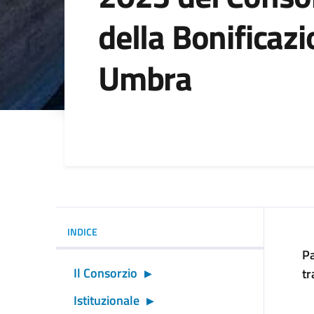
della Bonificaz
Umbra
Dettagli della noti
INDICE
Pa
Il Consorzio
tr
Istituzionale