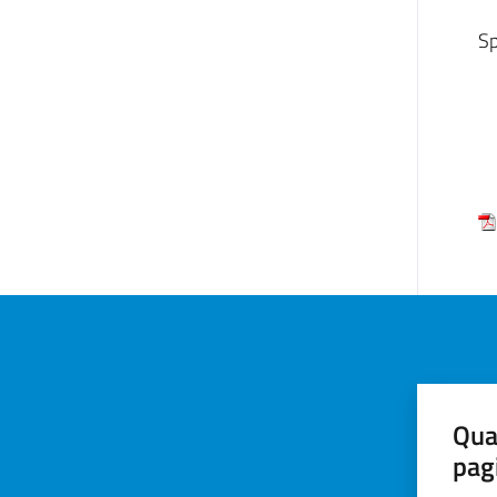
Sp
Qua
pag