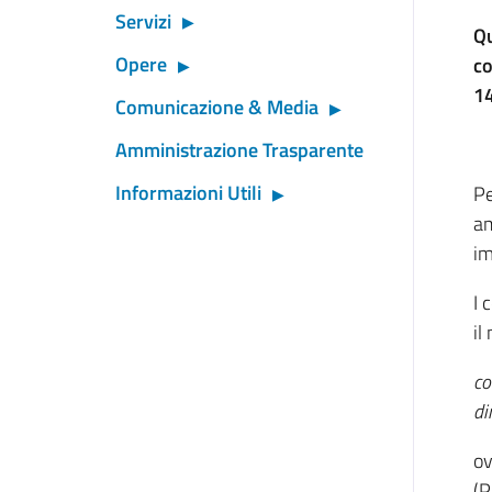
Servizi
Qu
Opere
co
14
Comunicazione & Media
Amministrazione Trasparente
Informazioni Utili
Pe
am
im
I 
il
co
di
ov
(P