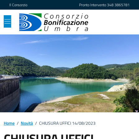
Vai ai contenuti
Vai al footer
Il Consorzio
Pronto Intervento
348 3865781
Home
/
Novità
/
CHIUSURA UFFICI 14/08/2023
CHIUSURA UFFICI