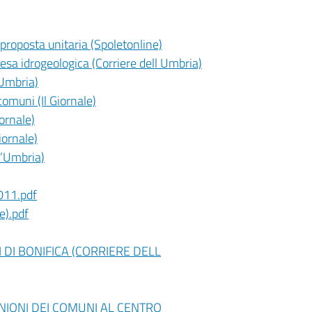
proposta unitaria (Spoletonline)
esa idrogeologica (Corriere dell Umbria)
 Umbria)
 comuni (Il Giornale)
iornale)
iornale)
l’Umbria)
011.pdf
e).pdf
 DI BONIFICA (CORRIERE DELL
NIONI DEI COMUNI AL CENTRO