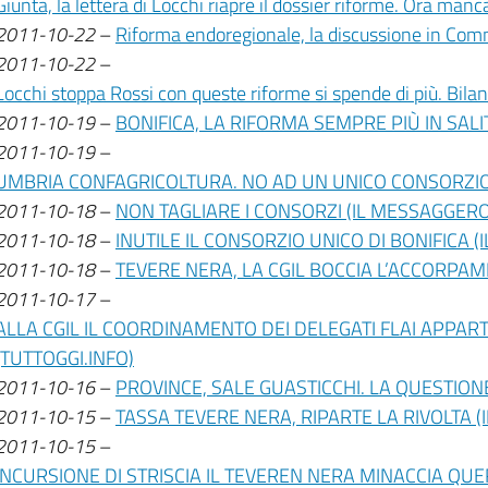
Giunta, la lettera di Locchi riapre il dossier riforme. Ora 
2011-10-22
–
Riforma endoregionale, la discussione in Co
2011-10-22
–
Locchi stoppa Rossi con queste riforme si spende di più. Bil
2011-10-19
–
BONIFICA, LA RIFORMA SEMPRE PIÙ IN SALIT
2011-10-19
–
UMBRIA CONFAGRICOLTURA. NO AD UN UNICO CONSORZIO 
2011-10-18
–
NON TAGLIARE I CONSORZI (IL MESSAGGERO
2011-10-18
–
INUTILE IL CONSORZIO UNICO DI BONIFICA (
2011-10-18
–
TEVERE NERA, LA CGIL BOCCIA L’ACCORPAM
2011-10-17
–
ALLA CGIL IL COORDINAMENTO DEI DELEGATI FLAI APPART
(TUTTOGGI.INFO)
2011-10-16
–
PROVINCE, SALE GUASTICCHI. LA QUESTIONE
2011-10-15
–
TASSA TEVERE NERA, RIPARTE LA RIVOLTA 
2011-10-15
–
INCURSIONE DI STRISCIA IL TEVEREN NERA MINACCIA QUE