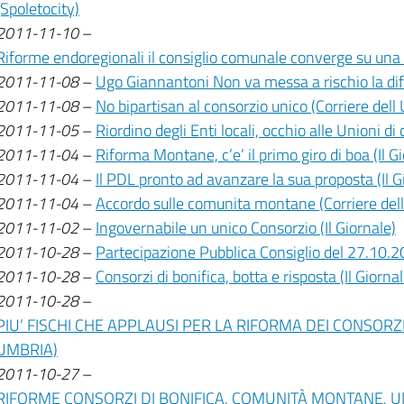
(Spoletocity)
2011-11-10
–
Riforme endoregionali il consiglio comunale converge su una 
2011-11-08
–
Ugo Giannantoni Non va messa a rischio la dif
2011-11-08
–
No bipartisan al consorzio unico (Corriere dell
2011-11-05
–
Riordino degli Enti locali, occhio alle Unioni di
2011-11-04
–
Riforma Montane, c’e’ il primo giro di boa (Il G
2011-11-04
–
Il PDL pronto ad avanzare la sua proposta (Il G
2011-11-04
–
Accordo sulle comunita montane (Corriere del
2011-11-02
–
Ingovernabile un unico Consorzio (Il Giornale)
2011-10-28
–
Partecipazione Pubblica Consiglio del 27.10.2
2011-10-28
–
Consorzi di bonifica, botta e risposta (Il Giornal
2011-10-28
–
PIU’ FISCHI CHE APPLAUSI PER LA RIFORMA DEI CONSORZI
UMBRIA)
2011-10-27
–
RIFORME CONSORZI DI BONIFICA, COMUNITÀ MONTANE, U