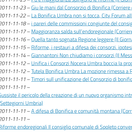
2011-11-23
–
Giu le mani dal Consorzio di Bonifica (Corriere
2011-11-22
–
La Bonifica Umbra non si tocca, City Forum all
2011-11-18
–
i pareri delle commissioni congiunte del consig
2011-11-17
–
Maggioranza salda sull’endoregionale (Corrier
2011-11-16
–
Quella tanto sognata Regione leggere (Il Giorn
2011-11-15
–
Riforme, i restauri a difesa dei consorzi. ipote
2011-11-14
–
Giannantoni Non chiudiamo i consorzi (Il Mes
2011-11-12
–
Unifica i Consorzi Nocera Umbra boccia la prop
2011-11-12
–
Tutela Bonifica Umbra La mozione rimessa a Re
2011-11-11
–
Timori sull unificazione del Consorzio di bonifi
2011-11-11
–
Sussiste il pericolo della creazione di un nuovo organismo i
(Settegiorni Umbria)
2011-11-11
–
A difesa di Bonifica e comunità montana (Corr
2011-11-11
–
Riforme endoregionali Il consiglio comunale di Spoleto conve