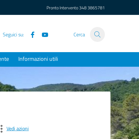
Pronto Intervento
348 3865781
Facebook
YouTube
Seguici su:
Cerca
ente
Informazioni utili
Vedi azioni