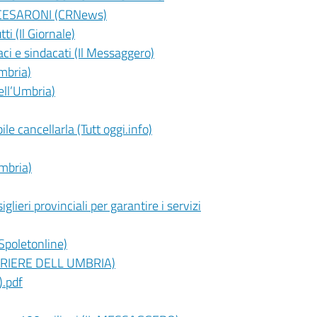
CESARONI (CRNews)
ti (Il Giornale)
ci e sindacati (Il Messaggero)
Umbria)
dell’Umbria)
le cancellarla (Tutt oggi.info)
Umbria)
lieri provinciali per garantire i servizi
(Spoletonline)
CORRIERE DELL UMBRIA)
).pdf