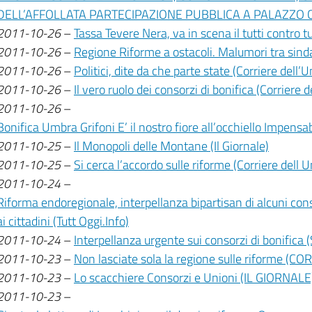
DELL’AFFOLLATA PARTECIPAZIONE PUBBLICA A PALAZZO 
2011-10-26
–
Tassa Tevere Nera, va in scena il tutti contro tut
2011-10-26
–
Regione Riforme a ostacoli. Malumori tra sinda
2011-10-26
–
Politici, dite da che parte state (Corriere dell’
2011-10-26
–
Il vero ruolo dei consorzi di bonifica (Corriere 
2011-10-26
–
Bonifica Umbra Grifoni E’ il nostro fiore all’occhiello Impensabi
2011-10-25
–
Il Monopoli delle Montane (Il Giornale)
2011-10-25
–
Si cerca l’accordo sulle riforme (Corriere dell 
2011-10-24
–
Riforma endoregionale, interpellanza bipartisan di alcuni consig
ai cittadini (Tutt Oggi.Info)
2011-10-24
–
Interpellanza urgente sui consorzi di bonifica 
2011-10-23
–
Non lasciate sola la regione sulle riforme (
2011-10-23
–
Lo scacchiere Consorzi e Unioni (IL GIORNALE
2011-10-23
–