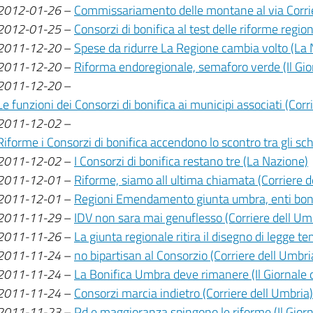
2012-01-26
–
Commissariamento delle montane al via Corri
2012-01-25
–
Consorzi di bonifica al test delle riforme region
2011-12-20
–
Spese da ridurre La Regione cambia volto (La
2011-12-20
–
Riforma endoregionale, semaforo verde (Il Gio
2011-12-20
–
Le funzioni dei Consorzi di bonifica ai municipi associati (Cor
2011-12-02
–
Riforme i Consorzi di bonifica accendono lo scontro tra gli sch
2011-12-02
–
I Consorzi di bonifica restano tre (La Nazione)
2011-12-01
–
Riforme, siamo all ultima chiamata (Corriere d
2011-12-01
–
Regioni Emendamento giunta umbra, enti bonif
2011-11-29
–
IDV non sara mai genuflesso (Corriere dell Um
2011-11-26
–
La giunta regionale ritira il disegno di legge 
2011-11-24
–
no bipartisan al Consorzio (Corriere dell Umbri
2011-11-24
–
La Bonifica Umbra deve rimanere (Il Giornale 
2011-11-24
–
Consorzi marcia indietro (Corriere dell Umbria)
2011-11-23
–
Pd e maggioranza spingono le riforme (Il Giorn