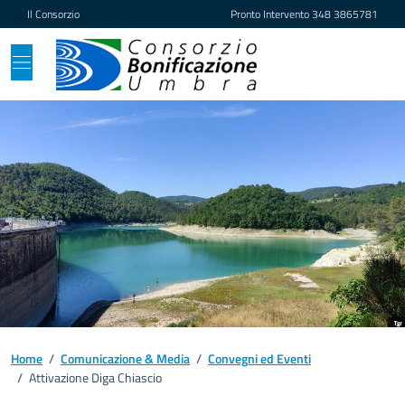
Vai ai contenuti
Vai al footer
Il Consorzio
Pronto Intervento
348 3865781
Home
/
Comunicazione & Media
/
Convegni ed Eventi
/
Attivazione Diga Chiascio