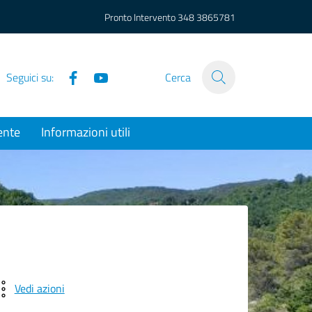
Pronto Intervento
348 3865781
Facebook
YouTube
Seguici su:
Cerca
ente
Informazioni utili
Vedi azioni