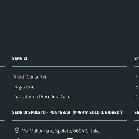
SERVIZI
S
Tributi Consortili
P
Irrigazione
S
Piattaforma Procedura Gare
C
SEDE DI SPOLETO - PONTEBARI (APERTA SOLO IL GIOVEDÌ)
SE
Via Melloni snc, Spoleto, 06049, Italia