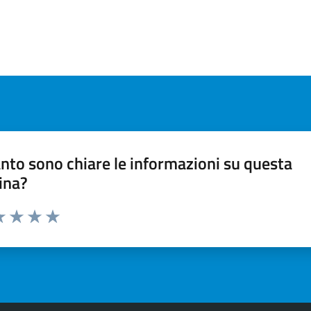
nto sono chiare le informazioni su questa
ina?
a 1 stelle su 5
luta 2 stelle su 5
Valuta 3 stelle su 5
Valuta 4 stelle su 5
Valuta 5 stelle su 5