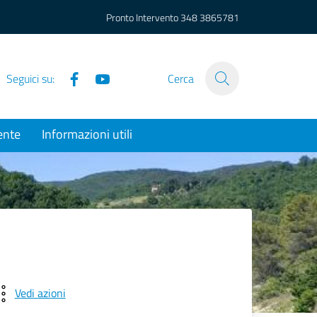
Pronto Intervento
348 3865781
Facebook
YouTube
Seguici su:
Cerca
ente
Informazioni utili
Vedi azioni