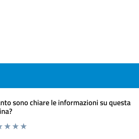
nto sono chiare le informazioni su questa
ina?
a 1 stelle su 5
luta 2 stelle su 5
Valuta 3 stelle su 5
Valuta 4 stelle su 5
Valuta 5 stelle su 5