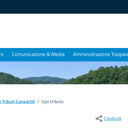
re
Comunicazione & Media
Amministrazione Traspar
 Tributi Consortili
/
tipo tributo
Condividi