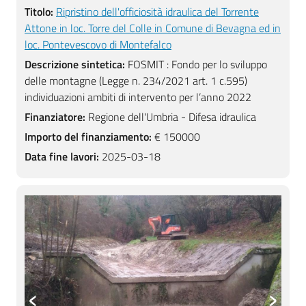
Titolo:
Ripristino dell'officiosità idraulica del Torrente
Attone in loc. Torre del Colle in Comune di Bevagna ed in
loc. Pontevescovo di Montefalco
Descrizione sintetica:
FOSMIT : Fondo per lo sviluppo
delle montagne (Legge n. 234/2021 art. 1 c.595)
individuazioni ambiti di intervento per l’anno 2022
Finanziatore:
Regione dell'Umbria - Difesa idraulica
Importo del finanziamento:
€ 150000
Data fine lavori:
2025-03-18
‹
›