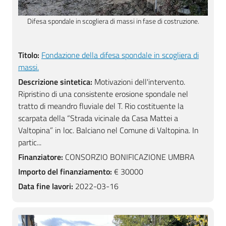
e.
Vista opere ultimate.
Vi
Titolo:
Fondazione della difesa spondale in scogliera di
massi.
Descrizione sintetica:
Motivazioni dell'intervento.
Ripristino di una consistente erosione spondale nel
tratto di meandro fluviale del T. Rio costituente la
scarpata della “Strada vicinale da Casa Mattei a
Valtopina” in loc. Balciano nel Comune di Valtopina. In
partic...
Finanziatore:
CONSORZIO BONIFICAZIONE UMBRA
Importo del finanziamento:
€ 30000
Data fine lavori:
2022-03-16