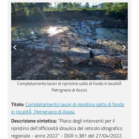
‹
›
tÃ
Salto di fondo ante operam in localitÃ Petrignano di Assisi.
Re
Titolo:
Completamento lavori di ripristino salto di fondo
in localitÃ Petrignano di Assisi.
Descrizione sintetica:
“Piano degli interventi per il
ripristino dell’officiosità idraulica del reticolo idrografico
regionale - anno 2022” - DGR n.381 del 27/04/2022.