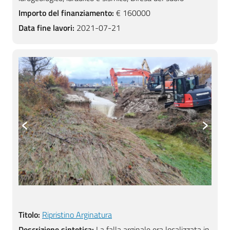
Importo del finanziamento:
€ 160000
Data fine lavori:
2021-07-21
‹
›
Titolo:
Ripristino Arginatura
Descrizione sintetica:
La falla arginale era localizzata in