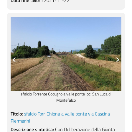
Data fine lavori:
2021-11-22
‹
›
sfalcio Torrente Cocugno a monte confluenza con Fossato Gallo
Titolo:
sfalcio Torr. Chiona a valle ponte via Cascina
Piermarini
Descrizione sintetica:
Con Deliberazione della Giunta