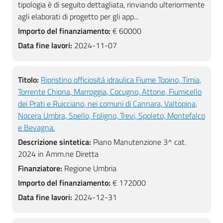
tipologia è di seguito dettagliata, rinviando ulteriormente
agli elaborati di progetto per gli app...
Importo del finanziamento:
€ 60000
Data fine lavori:
2024-11-07
Titolo:
Ripristino officiosità idraulica Fiume Topino, Timia,
Torrente Chiona, Marroggia, Cocugno, Attone, Fiumicello
dei Prati e Ruicciano, nei comuni di Cannara, Valtopina,
Nocera Umbra, Spello, Foligno, Trevi, Spoleto, Montefalco
e Bevagna.
Descrizione sintetica:
Piano Manutenzione 3^ cat.
2024 in Amm.ne Diretta
Finanziatore:
Regione Umbria
Importo del finanziamento:
€ 172000
Data fine lavori:
2024-12-31