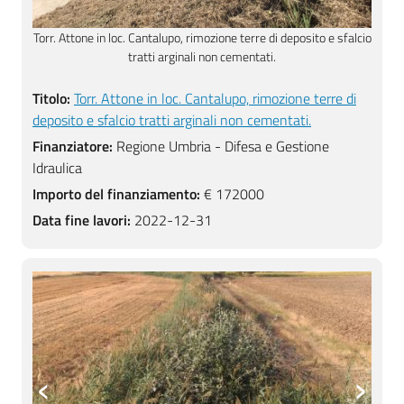
alcio
Torr. Attone in loc. Cantalupo, rimozione terre di deposito e sfalcio
Torr
tratti arginali non cementati.
Titolo:
Torr. Attone in loc. Cantalupo, rimozione terre di
deposito e sfalcio tratti arginali non cementati.
Finanziatore:
Regione Umbria - Difesa e Gestione
Idraulica
Importo del finanziamento:
€ 172000
Data fine lavori:
2022-12-31
‹
›