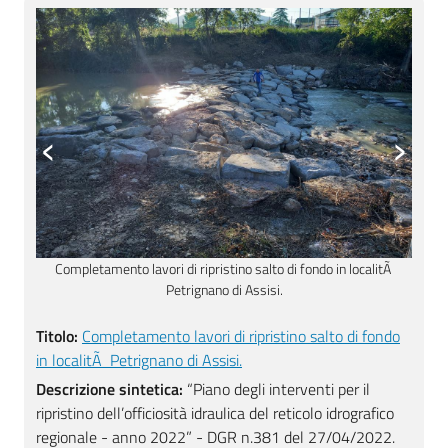
‹
›
 di
Completamento lavori di ripristino salto di fondo in localitÃ
S
Petrignano di Assisi.
Titolo:
Completamento lavori di ripristino salto di fondo
in localitÃ Petrignano di Assisi.
Descrizione sintetica:
“Piano degli interventi per il
ripristino dell’officiosità idraulica del reticolo idrografico
regionale - anno 2022” - DGR n.381 del 27/04/2022.