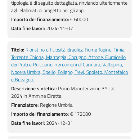
tipologia è di seguito dettagliata, rinviando ulteriormente
agli elaborati di progetto per gli app...
Importo del finanziamento:
€ 60000
Data fine lavori:
2024-11-07
Titolo:
Ripristino officiosità idraulica Fiume Topino, Timia,
Torrente Chiona, Marroggia, Cocugno, Attone, Fiumicello
dei Prati e Ruicciano, nei comuni di Cannara, Valtopina,
Nocera Umbra, Spello, Foligno, Trevi, Spoleto, Montefalco
e Bevagna.
Descrizione sintetica:
Piano Manutenzione 3^ cat.
2024 in Amm.ne Diretta
Finanziatore:
Regione Umbria
Importo del finanziamento:
€ 172000
Data fine lavori:
2024-12-31