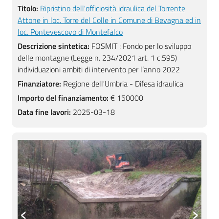
Titolo:
Ripristino dell'officiosità idraulica del Torrente
Attone in loc. Torre del Colle in Comune di Bevagna ed in
loc. Pontevescovo di Montefalco
Descrizione sintetica:
FOSMIT : Fondo per lo sviluppo
delle montagne (Legge n. 234/2021 art. 1 c.595)
individuazioni ambiti di intervento per l’anno 2022
Finanziatore:
Regione dell'Umbria - Difesa idraulica
Importo del finanziamento:
€ 150000
Data fine lavori:
2025-03-18
‹
›