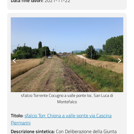
Data fine lavori:
2021-11-22
‹
›
sfalcio Torrente Cocugno a valle ponte loc. San Luca di
sfa
Montefalco
Titolo:
sfalcio Torr. Chiona a valle ponte via Cascina
Piermarini
Descrizione sintetica:
Con Deliberazione della Giunta