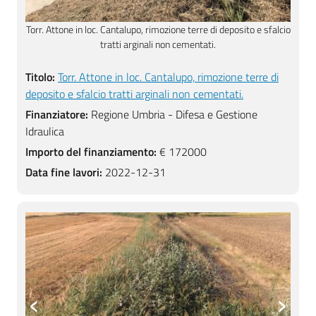
alcio
Torr. Attone in loc. Cantalupo, rimozione terre di deposito e sfalcio
Torr
tratti arginali non cementati.
Titolo:
Torr. Attone in loc. Cantalupo, rimozione terre di
deposito e sfalcio tratti arginali non cementati.
Finanziatore:
Regione Umbria - Difesa e Gestione
Idraulica
Importo del finanziamento:
€ 172000
Data fine lavori:
2022-12-31
‹
›