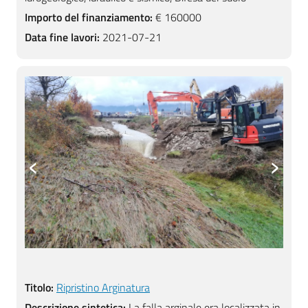
Importo del finanziamento:
€ 160000
Data fine lavori:
2021-07-21
‹
›
Titolo:
Ripristino Arginatura
Descrizione sintetica:
La falla arginale era localizzata in