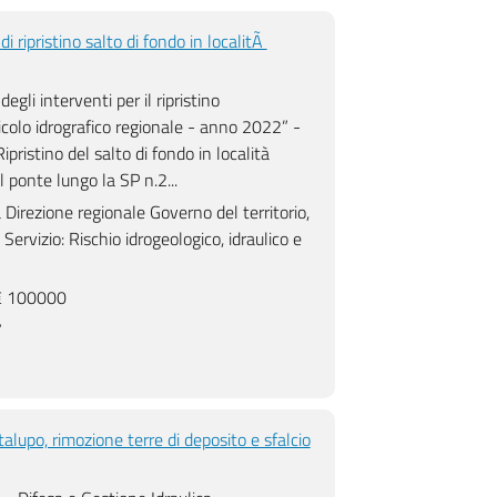
 ripristino salto di fondo in localitÃ
egli interventi per il ripristino
eticolo idrografico regionale - anno 2022” -
istino del salto di fondo in località
l ponte lungo la SP n.2...
irezione regionale Governo del territorio,
Servizio: Rischio idrogeologico, idraulico e
 100000
itÃ
Realizzazione ripristino salto di fondo in
7
localitÃ Petrignano di Assisi.
talupo, rimozione terre di deposito e sfalcio