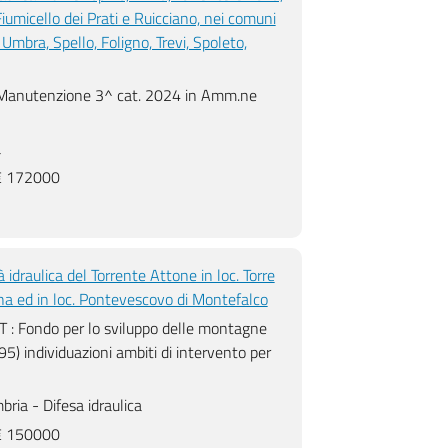
umicello dei Prati e Ruicciano, nei comuni
Umbra, Spello, Foligno, Trevi, Spoleto,
Manutenzione 3^ cat. 2024 in Amm.ne
a
 172000
1
tà idraulica del Torrente Attone in loc. Torre
na ed in loc. Pontevescovo di Montefalco
: Fondo per lo sviluppo delle montagne
5) individuazioni ambiti di intervento per
ria - Difesa idraulica
 150000