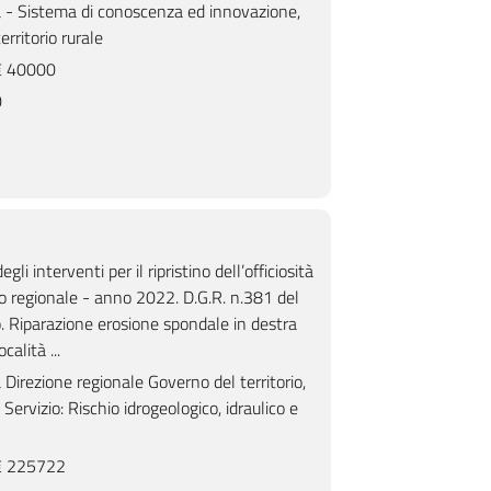
- Sistema di conoscenza ed innovazione,
erritorio rurale
 40000
0
Stato iniziale dei luoghi
Stato iniziale dei luog
gli interventi per il ripristino dell’officiosità
ico regionale - anno 2022. D.G.R. n.381 del
 Riparazione erosione spondale in destra
calità ...
irezione regionale Governo del territorio,
Servizio: Rischio idrogeologico, idraulico e
 225722