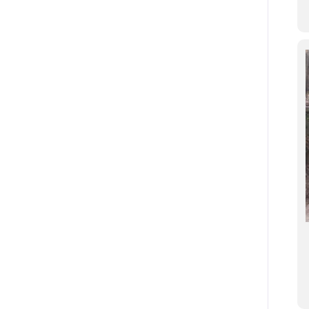
o svuotamento briglia Fosso delle
Inizio svuotamento briglia Fosso delle
Vaie.
Vaie.