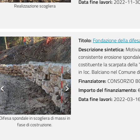
Data fine lavori:
2022-11-3
Realizzazione scogliera
Scogliera in corso di esecuzione
Titolo:
Fondazione della difesa
Descrizione sintetica:
Motivaz
consistente erosione spondale 
costituente la scarpata della 
in loc. Balciano nel Comune di 
‹
›
Finanziatore:
CONSORZIO BO
Importo del finanziamento:
€
Data fine lavori:
2022-03-1
Difesa spondale in scogliera di massi in
Vista opere ultimate.
fase di costruzione.