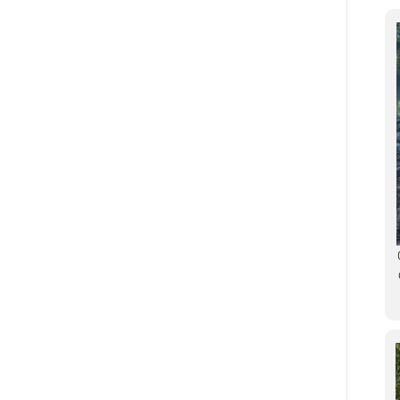
 di fondo ante operam in localitÃ
Realizzazione ripristino salto di fondo in
Petrignano di Assisi.
localitÃ Petrignano di Assisi.