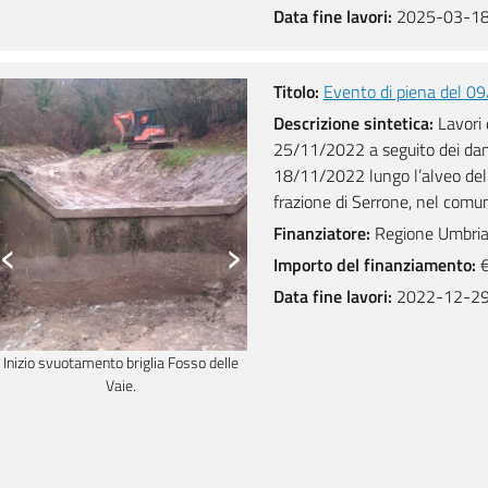
Data fine lavori:
2025-03-1
Titolo:
Evento di piena del 0
Descrizione sintetica:
Lavori 
25/11/2022 a seguito dei dann
18/11/2022 lungo l’alveo del 
frazione di Serrone, nel comun
‹
›
Finanziatore:
Regione Umbri
Importo del finanziamento:
€
Data fine lavori:
2022-12-2
Inizio svuotamento briglia Fosso delle
Inizio svuotamento briglia Fosso de
Vaie.
Vaie.