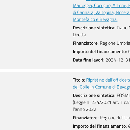
Marroggia, Cocugno, Attone, Fi
di Cannara, Valtopina, Nocera 
Montefalco e Bevagna.
Descrizione sintetica:
Piano 
Diretta
Finanziatore:
Regione Umbri
Importo del finanziamento:
€
Data fine lavori:
2024-12-3
Titolo:
Ripristino dell'officiosi
del Colle in Comune di Bevag
Descrizione sintetica:
FOSMIT 
(Legge n. 234/2021 art. 1 c.59
l’anno 2022
Finanziatore:
Regione dell'Umb
Importo del finanziamento:
€