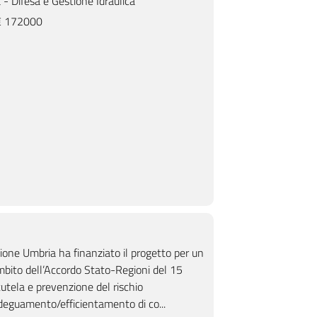
- Difesa e Gestione Idraulica
 172000
1
ione
Torr. Attone in loc. Cantalupo, rimozione
F. Timia ripristino funzionalitÃ
nali
terre di deposito e sfalcio tratti arginali
argine sx Via Santa Caterin
non cementati.
one Umbria ha finanziato il progetto per un
mbito dell’Accordo Stato-Regioni del 15
utela e prevenzione del rischio
adeguamento/efficientamento di co...