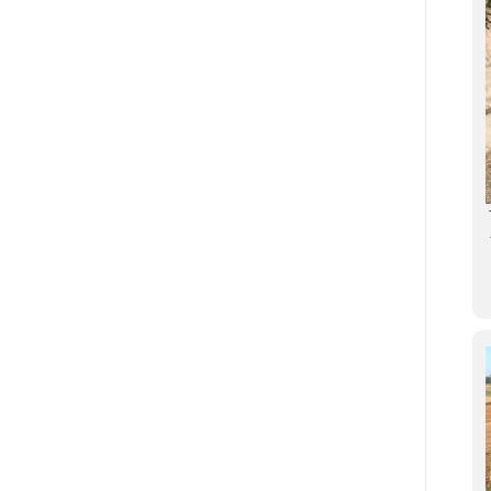
Attone in loc. Cantalupo, rimozione
Torr. Attone in loc. Cantalupo, rimozione
di deposito e sfalcio tratti arginali
terre di deposito e sfalcio tratti arginali
non cementati.
non cementati.