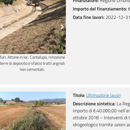
Finanziatore:
Regione Umbria 
Importo del finanziamento:
€
Data fine lavori:
2022-12-3
‹
›
Torr. Attone in loc. Cantalupo, rimozione
Torr. Attone in loc. Cantalupo, rimoz
terre di deposito e sfalcio tratti arginali
terre di deposito e sfalcio tratti argi
non cementati.
non cementati.
Titolo:
Ultimazione lavori
Descrizione sintetica:
La Regi
importo di €.40.000,00 nell'a
ottobre 2018 – Interventi di t
‹
›
idrogeologico tramite azioni 