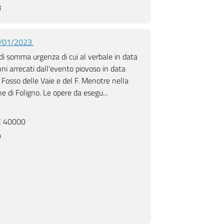
8
9/01/2023.
di somma urgenza di cui al verbale in data
i arrecati dall'evento piovoso in data
Fosso delle Vaie e del F. Menotre nella
e di Foligno. Le opere da esegu...
a
 40000
9
lle
Consolidamento paramento di monte
Briglia in gabbioni.
della briglia in gabbioni.