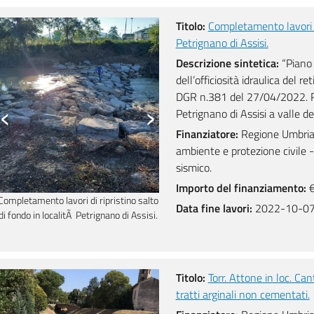
Titolo:
Completamento lavori di
Petrignano di Assisi.
Descrizione sintetica:
“Piano d
dell’officiosità idraulica del r
DGR n.381 del 27/04/2022. Ripr
‹
›
Petrignano di Assisi a valle de
Finanziatore:
Regione Umbria D
ambiente e protezione civile - 
sismico.
Importo del finanziamento:
€
Completamento lavori di ripristino salto
Salto di fondo ante operam in local
Data fine lavori:
2022-10-0
di fondo in localitÃ Petrignano di Assisi.
Petrignano di Assisi.
Titolo:
Torr. Attone in loc. Can
tratti arginali non cementati.