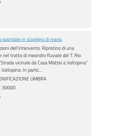
0
Scogliera in corso di esecuzione
Scogliera ultimata
 spondale in scogliera di massi.
ioni dell'intervento. Ripristino di una
nel tratto di meandro fluviale del T. Rio
“Strada vicinale da Casa Mattei a Valtopina”
Valtopina. In partic...
NIFICAZIONE UMBRA
 30000
6
Vista ripristino strada vicinale
Fondazione della difesa spo
soprastante difesa spondale in
scogliera di massi.
scogliera di massi.