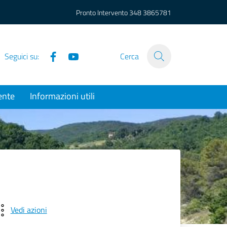
Pronto Intervento
348 3865781
Facebook
YouTube
Seguici su:
Cerca
ente
Informazioni utili
Vedi azioni