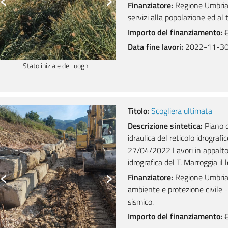
Finanziatore:
Regione Umbria 
servizi alla popolazione ed al t
Importo del finanziamento:
€
Data fine lavori:
2022-11-3
Stato iniziale dei luoghi
Stato iniziale dei luoghi
Titolo:
Scogliera ultimata
Descrizione sintetica:
Piano de
idraulica del reticolo idrograf
27/04/2022 Lavori in appalto.
idrografica del T. Marroggia il lo
‹
›
Finanziatore:
Regione Umbria D
ambiente e protezione civile - 
sismico.
Importo del finanziamento:
€