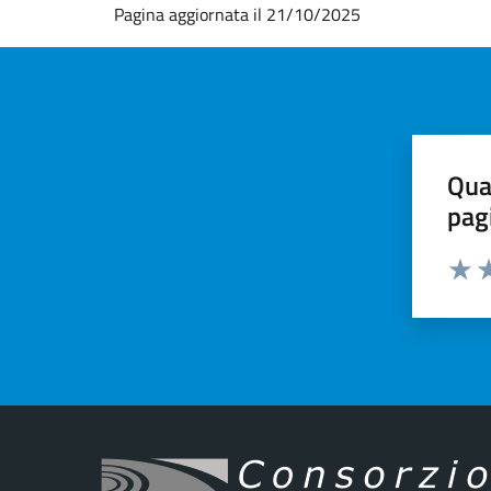
Pagina aggiornata il 21/10/2025
Qua
pag
Valut
Va