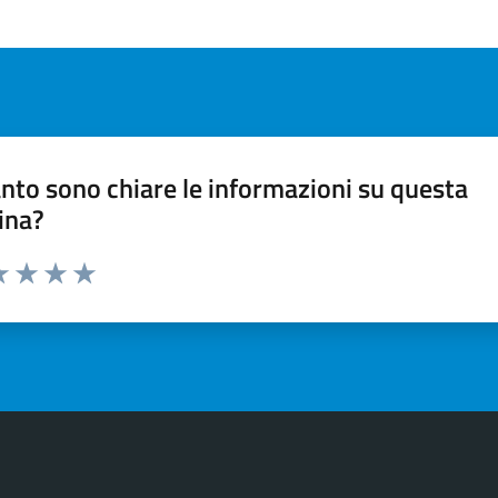
nto sono chiare le informazioni su questa
ina?
a 1 stelle su 5
luta 2 stelle su 5
Valuta 3 stelle su 5
Valuta 4 stelle su 5
Valuta 5 stelle su 5