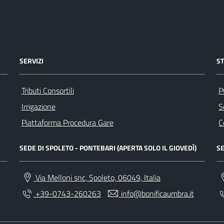
SERVIZI
S
Tributi Consortili
P
Irrigazione
S
Piattaforma Procedura Gare
C
SEDE DI SPOLETO - PONTEBARI (APERTA SOLO IL GIOVEDÌ)
SE
Via Melloni snc, Spoleto, 06049, Italia
+39-0743-260263
info@bonificaumbra.it