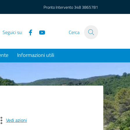
Pronto Intervento
348 3865781
Facebook
YouTube
Seguici su:
Cerca
ente
Informazioni utili
Vedi azioni