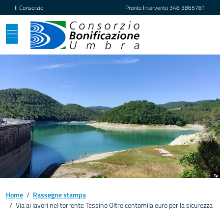
Vai ai contenuti
Vai al footer
Il Consorzio
Pronto Intervento
348 3865781
Home
/
Rassegne stampa
/
Via ai lavori nel torrente Tessino Oltre centomila euro per la sicurezza