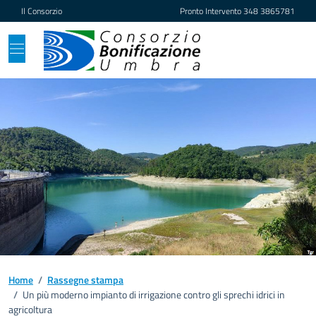
Vai ai contenuti
Vai al footer
Il Consorzio
Pronto Intervento
348 3865781
Home
/
Rassegne stampa
/
Un più moderno impianto di irrigazione contro gli sprechi idrici in
agricoltura