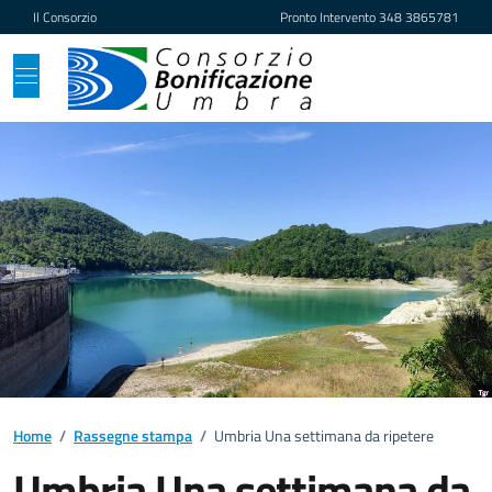
Vai ai contenuti
Vai al footer
Il Consorzio
Pronto Intervento
348 3865781
Home
/
Rassegne stampa
/
Umbria Una settimana da ripetere
Umbria Una settimana da