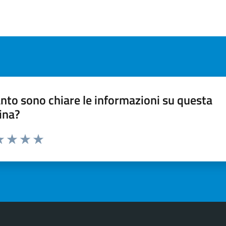
nto sono chiare le informazioni su questa
ina?
a 1 stelle su 5
luta 2 stelle su 5
Valuta 3 stelle su 5
Valuta 4 stelle su 5
Valuta 5 stelle su 5