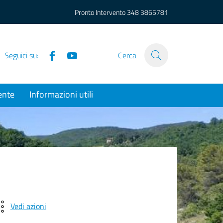
Pronto Intervento
348 3865781
Facebook
YouTube
Seguici su:
Cerca
ente
Informazioni utili
Vedi azioni