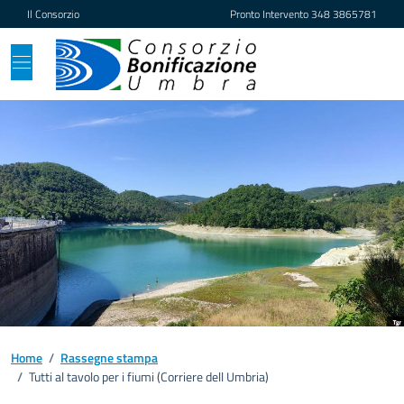
Vai ai contenuti
Vai al footer
Il Consorzio
Pronto Intervento
348 3865781
Home
/
Rassegne stampa
/
Tutti al tavolo per i fiumi (Corriere dell Umbria)