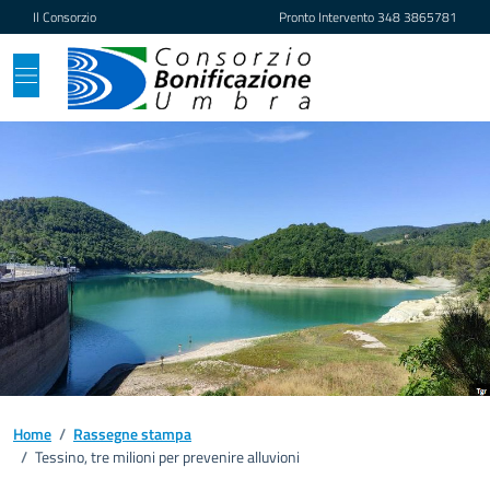
Vai ai contenuti
Vai al footer
Il Consorzio
Pronto Intervento
348 3865781
Home
/
Rassegne stampa
/
Tessino, tre milioni per prevenire alluvioni