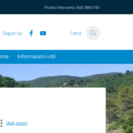
Pronto Intervento
348 3865781
Facebook
YouTube
Seguici su:
Cerca
ente
Informazioni utili
Vedi azioni