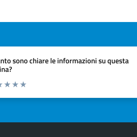
nto sono chiare le informazioni su questa
ina?
a 1 stelle su 5
luta 2 stelle su 5
Valuta 3 stelle su 5
Valuta 4 stelle su 5
Valuta 5 stelle su 5