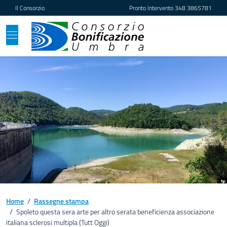
Vai ai contenuti
Vai al footer
Il Consorzio
Pronto Intervento
348 3865781
Home
/
Rassegne stampa
/
Spoleto questa sera arte per altro serata beneficienza associazione
italiana sclerosi multipla (Tutt Oggi)