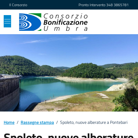
Vai ai contenuti
Vai al footer
Il Consorzio
Pronto Intervento
348 3865781
Home
/
Rassegne stampa
/
Spoleto, nuove alberature a Pontebari
Spoleto, nuove alberature