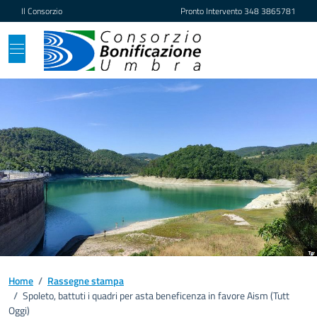
Vai ai contenuti
Vai al footer
Il Consorzio
Pronto Intervento
348 3865781
Home
/
Rassegne stampa
/
Spoleto, battuti i quadri per asta beneficenza in favore Aism (Tutt
Oggi)