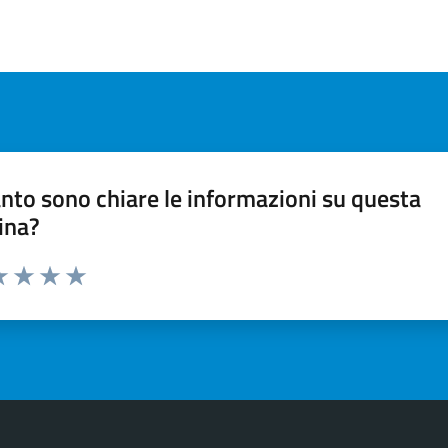
nto sono chiare le informazioni su questa
ina?
a 1 stelle su 5
luta 2 stelle su 5
Valuta 3 stelle su 5
Valuta 4 stelle su 5
Valuta 5 stelle su 5