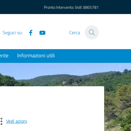
Pronto Intervento
348 3865781
Facebook
YouTube
Seguici su:
Cerca
ente
Informazioni utili
Vedi azioni