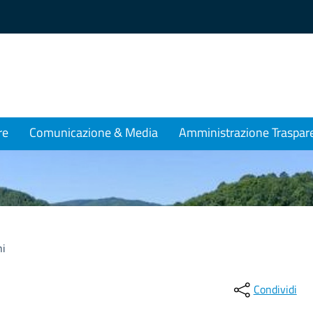
re
Comunicazione & Media
Amministrazione Traspar
ni
i
Condividi