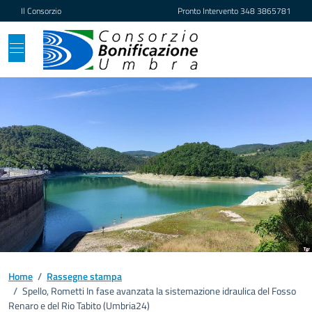
Vai ai contenuti
Vai al footer
Il Consorzio
Pronto Intervento
348 3865781
Home
/
Rassegne stampa
/
Spello, Rometti In fase avanzata la sistemazione idraulica del Fosso
Renaro e del Rio Tabito (Umbria24)