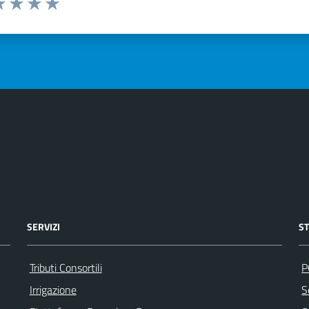
a 1 stelle su 5
luta 2 stelle su 5
Valuta 3 stelle su 5
Valuta 4 stelle su 5
Valuta 5 stelle su 5
SERVIZI
S
Tributi Consortili
P
Irrigazione
S