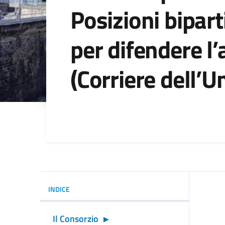
Posizioni bipar
per difendere l
(Corriere dell’U
Dettagli della noti
INDICE
Il Consorzio