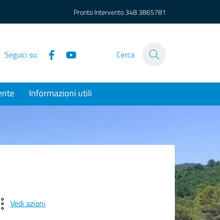
Pronto Intervento
348 3865781
Facebook
YouTube
Seguici su:
Cerca
ente
Informazioni utili
Vedi azioni