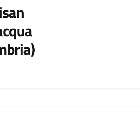
tisan
’acqua
mbria)
zia