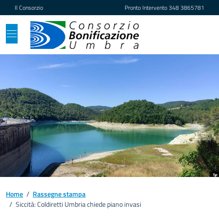
Vai ai contenuti
Vai al footer
Il Consorzio
Pronto Intervento
348 3865781
Home
/
Rassegne stampa
/
Siccità: Coldiretti Umbria chiede piano invasi