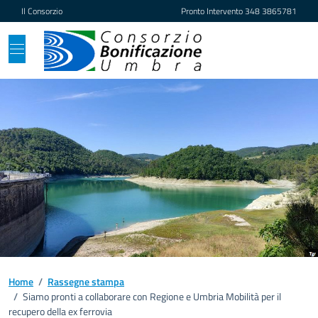
Vai ai contenuti
Vai al footer
Il Consorzio
Pronto Intervento
348 3865781
Home
/
Rassegne stampa
/
Siamo pronti a collaborare con Regione e Umbria Mobilità per il
recupero della ex ferrovia