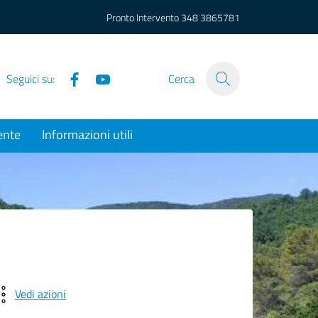
Pronto Intervento
348 3865781
Facebook
YouTube
Seguici su:
Cerca
ente
Informazioni utili
Vedi azioni