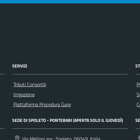
SERVIZI
S
Tributi Consortili
P
Irrigazione
S
Piattaforma Procedura Gare
C
SEDE DI SPOLETO - PONTEBARI (APERTA SOLO IL GIOVEDÌ)
SE
Via Melloni snc, Spoleto, 06049, Italia