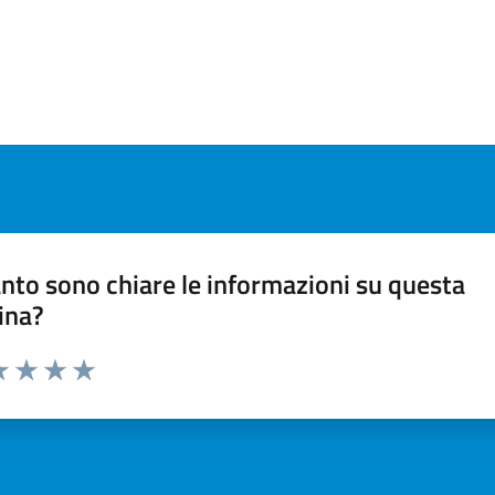
nto sono chiare le informazioni su questa
ina?
a 1 stelle su 5
luta 2 stelle su 5
Valuta 3 stelle su 5
Valuta 4 stelle su 5
Valuta 5 stelle su 5