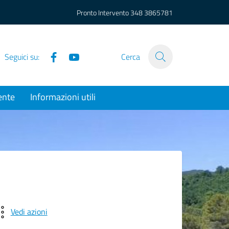
Pronto Intervento
348 3865781
Facebook
YouTube
Seguici su:
Cerca
ente
Informazioni utili
Vedi azioni