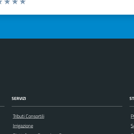
a 1 stelle su 5
luta 2 stelle su 5
Valuta 3 stelle su 5
Valuta 4 stelle su 5
Valuta 5 stelle su 5
SERVIZI
S
Tributi Consortili
P
Irrigazione
S