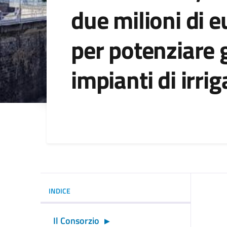
due milioni di e
per potenziare g
impianti di irri
Dettagli della noti
INDICE
Il Consorzio