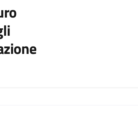
uro
li
gazione
zia