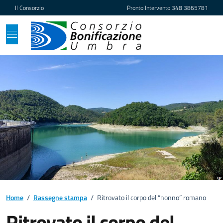
Vai ai contenuti
Vai al footer
Il Consorzio
Pronto Intervento
348 3865781
Home
/
Rassegne stampa
/
Ritrovato il corpo del “nonno” romano
Ritrovato il corpo del