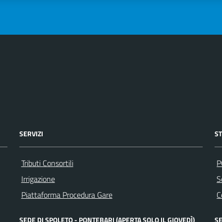
SERVIZI
S
Tributi Consortili
P
Irrigazione
S
Piattaforma Procedura Gare
C
SEDE DI SPOLETO - PONTEBARI (APERTA SOLO IL GIOVEDÌ)
SE