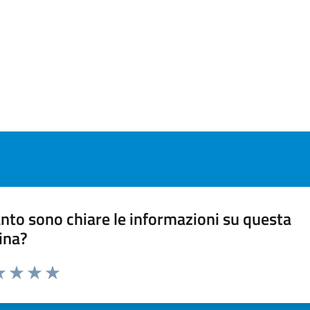
nto sono chiare le informazioni su questa
ina?
a 1 stelle su 5
luta 2 stelle su 5
Valuta 3 stelle su 5
Valuta 4 stelle su 5
Valuta 5 stelle su 5