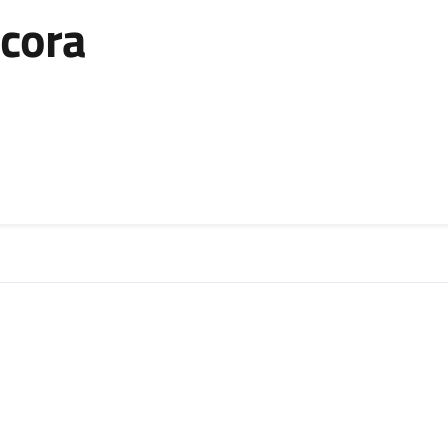
cora
zia