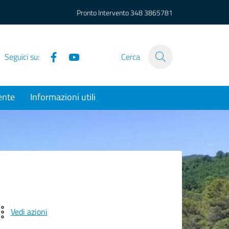
Pronto Intervento
348 3865781
Facebook
YouTube
Seguici su:
Cerca
ente
Informazioni utili
Vedi azioni