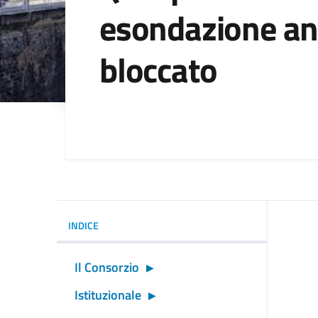
esondazione an
bloccato
Dettagli della noti
INDICE
Il Consorzio
Istituzionale