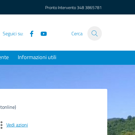
Pronto Intervento
348 3865781
Facebook
YouTube
Seguici su:
Cerca
ente
Informazioni utili
tonline)
Vedi azioni