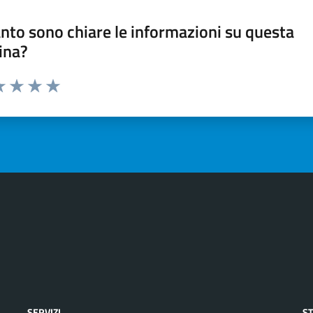
nto sono chiare le informazioni su questa
ina?
a 1 stelle su 5
luta 2 stelle su 5
Valuta 3 stelle su 5
Valuta 4 stelle su 5
Valuta 5 stelle su 5
SERVIZI
S