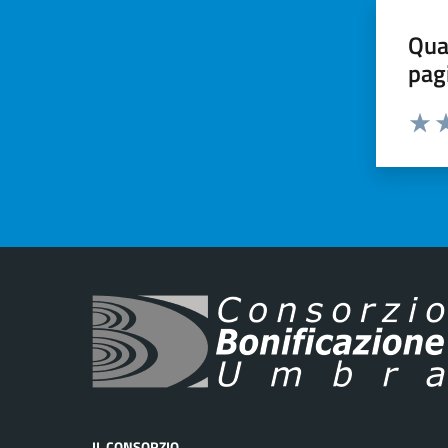
Qua
pag
Valut
Va
IL CONSORZIO