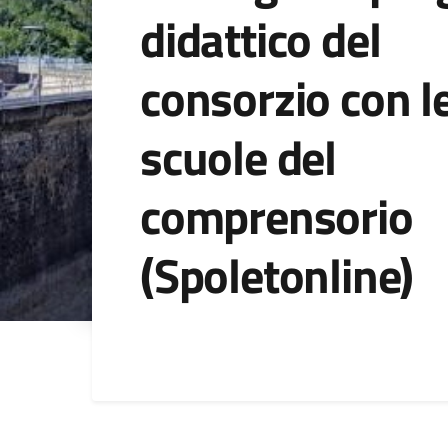
didattico del
consorzio con l
scuole del
comprensorio
(Spoletonline)
Dettagli della noti