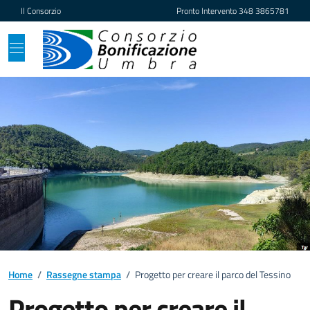
Vai ai contenuti
Vai al footer
Il Consorzio
Pronto Intervento
348 3865781
Home
/
Rassegne stampa
/
Progetto per creare il parco del Tessino
Progetto per creare il