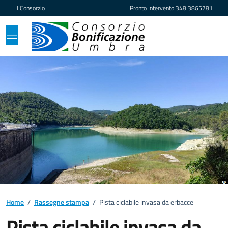
Vai ai contenuti
Vai al footer
Il Consorzio
Pronto Intervento
348 3865781
Home
/
Rassegne stampa
/
Pista ciclabile invasa da erbacce
Pista ciclabile invasa da