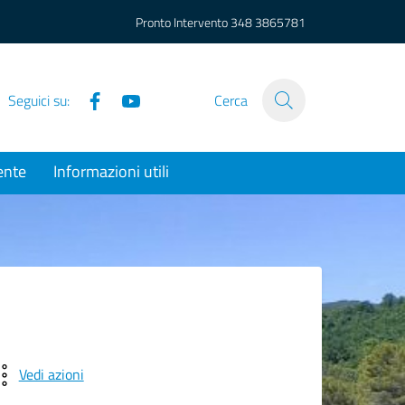
Pronto Intervento
348 3865781
Facebook
YouTube
Seguici su:
Cerca
ente
Informazioni utili
Vedi azioni