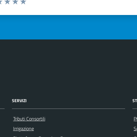
a 1 stelle su 5
luta 2 stelle su 5
Valuta 3 stelle su 5
Valuta 4 stelle su 5
Valuta 5 stelle su 5
SERVIZI
S
Tributi Consortili
P
Irrigazione
S