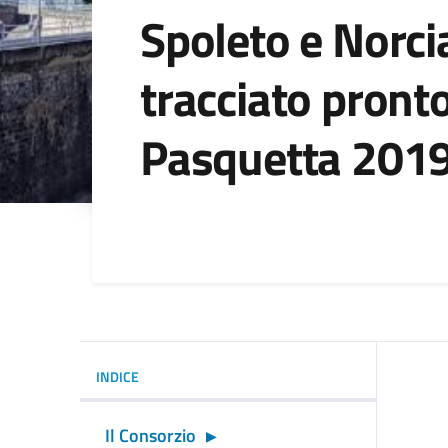
Spoleto e Norci
tracciato pront
Pasquetta 201
Dettagli della noti
INDICE
Il Consorzio