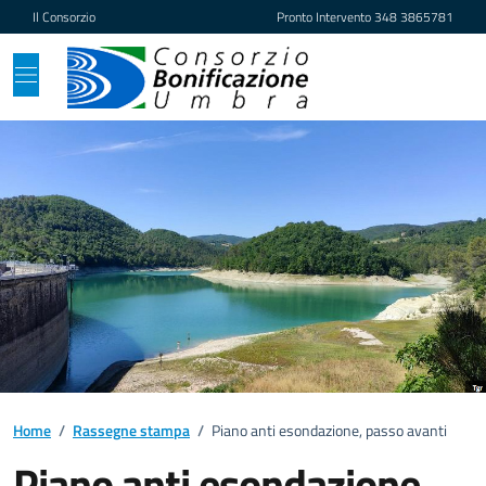
Vai ai contenuti
Vai al footer
Il Consorzio
Pronto Intervento
348 3865781
Home
/
Rassegne stampa
/
Piano anti esondazione, passo avanti
Piano anti esondazione,