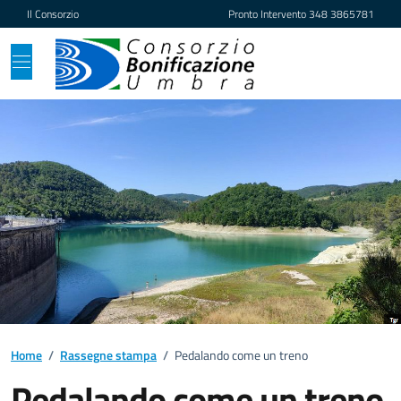
Vai ai contenuti
Vai al footer
Il Consorzio
Pronto Intervento
348 3865781
Home
/
Rassegne stampa
/
Pedalando come un treno
Pedalando come un treno