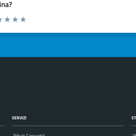
ina?
a 1 stelle su 5
luta 2 stelle su 5
Valuta 3 stelle su 5
Valuta 4 stelle su 5
Valuta 5 stelle su 5
SERVIZI
S
Tributi Consortili
P