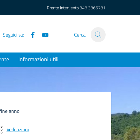
Pronto Intervento
348 3865781
Facebook
YouTube
Seguici su:
Cerca
ente
Informazioni utili
 fine anno
Vedi azioni