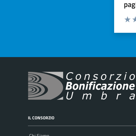
pag
Valut
Va
IL CONSORZIO
Chi Siamo