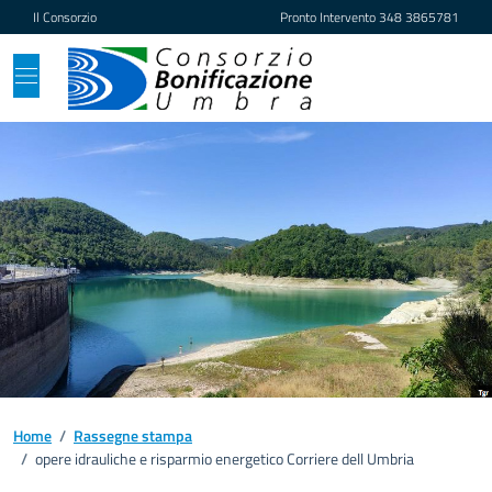
Vai ai contenuti
Vai al footer
Il Consorzio
Pronto Intervento
348 3865781
Home
/
Rassegne stampa
/
opere idrauliche e risparmio energetico Corriere dell Umbria