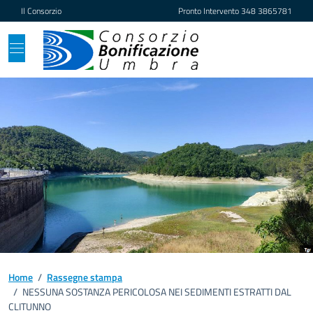
Vai ai contenuti
Vai al footer
Il Consorzio
Pronto Intervento
348 3865781
Home
/
Rassegne stampa
/
NESSUNA SOSTANZA PERICOLOSA NEI SEDIMENTI ESTRATTI DAL
CLITUNNO