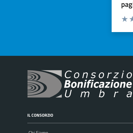
pag
Valut
Va
IL CONSORZIO
Chi Siamo