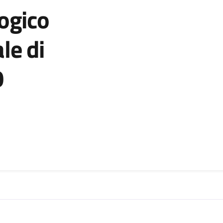
logico
le di
0
zia