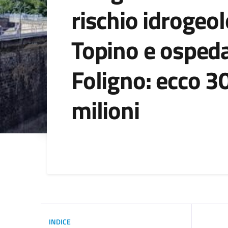
rischio idrogeo
Topino e ospeda
Foligno: ecco 3
milioni
Dettagli della noti
INDICE