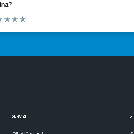
ina?
a 1 stelle su 5
luta 2 stelle su 5
Valuta 3 stelle su 5
Valuta 4 stelle su 5
Valuta 5 stelle su 5
SERVIZI
S
Tributi Consortili
P