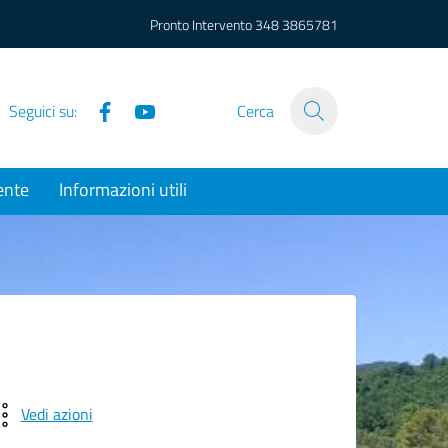
Pronto Intervento
348 3865781
Facebook
YouTube
Seguici su:
Cerca
ente
Informazioni utili
Vedi azioni