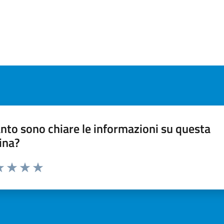
nto sono chiare le informazioni su questa
ina?
a 1 stelle su 5
luta 2 stelle su 5
Valuta 3 stelle su 5
Valuta 4 stelle su 5
Valuta 5 stelle su 5