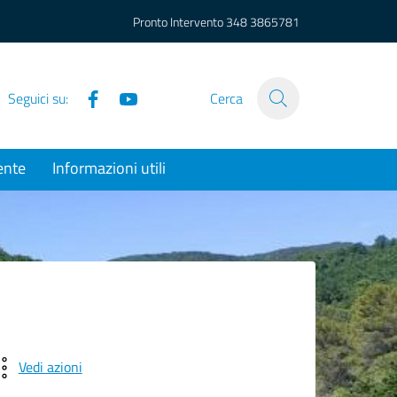
Pronto Intervento
348 3865781
Facebook
YouTube
Seguici su:
Cerca
ente
Informazioni utili
Vedi azioni