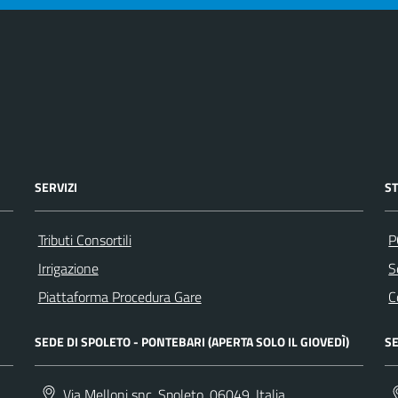
SERVIZI
S
Tributi Consortili
P
Irrigazione
S
Piattaforma Procedura Gare
C
SEDE DI SPOLETO - PONTEBARI (APERTA SOLO IL GIOVEDÌ)
SE
Via Melloni snc, Spoleto, 06049, Italia