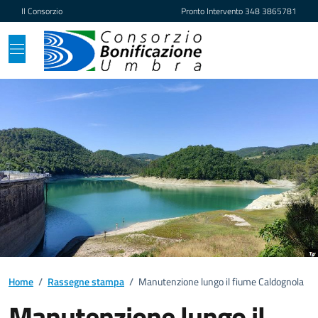
Vai ai contenuti
Vai al footer
Il Consorzio
Pronto Intervento
348 3865781
Home
/
Rassegne stampa
/
Manutenzione lungo il fiume Caldognola
Manutenzione lungo il