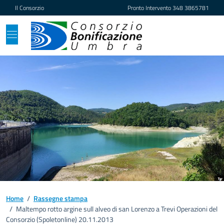
Vai ai contenuti
Vai al footer
Il Consorzio
Pronto Intervento
348 3865781
Home
/
Rassegne stampa
/
Maltempo rotto argine sull alveo di san Lorenzo a Trevi Operazioni del
Consorzio (Spoletonline) 20.11.2013