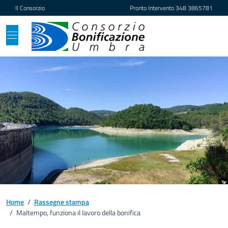
Vai ai contenuti
Vai al footer
Il Consorzio
Pronto Intervento
348 3865781
Home
/
Rassegne stampa
/
Maltempo, funziona il lavoro della bonifica