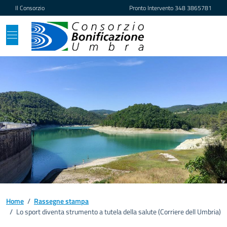
Vai ai contenuti
Vai al footer
Il Consorzio
Pronto Intervento
348 3865781
Home
/
Rassegne stampa
/
Lo sport diventa strumento a tutela della salute (Corriere dell Umbria)