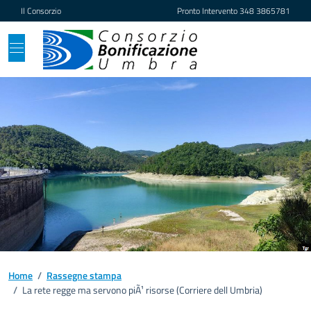
Vai ai contenuti
Vai al footer
Il Consorzio
Pronto Intervento
348 3865781
Home
/
Rassegne stampa
/
La rete regge ma servono piÃ¹ risorse (Corriere dell Umbria)