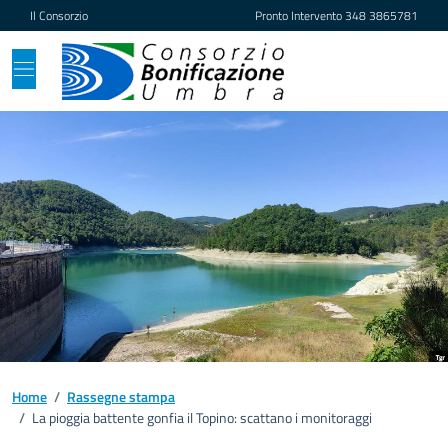
Vai ai contenuti
Vai al footer
Il Consorzio
Pronto Intervento
348 3865781
Home
/
Rassegne stampa
/
La pioggia battente gonfia il Topino: scattano i monitoraggi