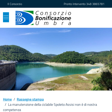
Vai ai contenuti
Vai al footer
Il Consorzio
Pronto Intervento
348 3865781
Home
/
Rassegne stampa
/
La manutenzione della ciclabile Spoleto Assisi non è di nostra
competenza