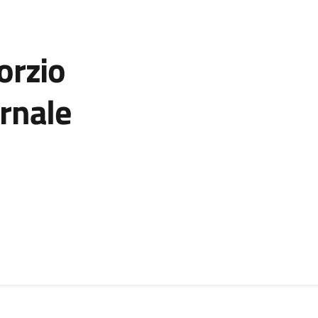
orzio
rnale
zia