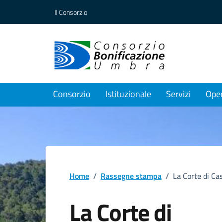
Vai ai contenuti
Vai al footer
Il Consorzio
Consorzio
Istituzionale
Servizi
Ope
Home
/
Rassegne stampa
/
La Corte di Ca
La Corte di