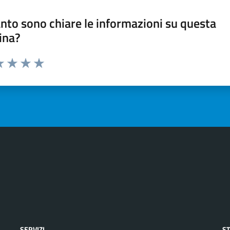
nto sono chiare le informazioni su questa
ina?
a 1 stelle su 5
luta 2 stelle su 5
Valuta 3 stelle su 5
Valuta 4 stelle su 5
Valuta 5 stelle su 5
SERVIZI
S