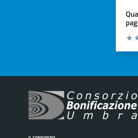
Qua
pag
Valut
Va
IL CONSORZIO