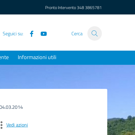
Pronto Intervento
348 3865781
Facebook
YouTube
Seguici su:
Cerca
ente
Informazioni utili
 04.03.2014
Vedi azioni