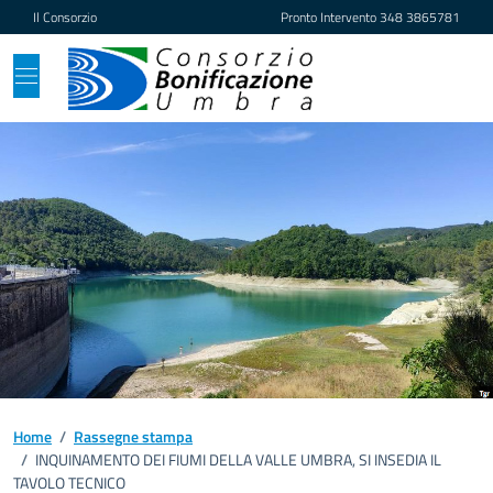
Vai ai contenuti
Vai al footer
Il Consorzio
Pronto Intervento
348 3865781
Home
/
Rassegne stampa
/
INQUINAMENTO DEI FIUMI DELLA VALLE UMBRA, SI INSEDIA IL
TAVOLO TECNICO